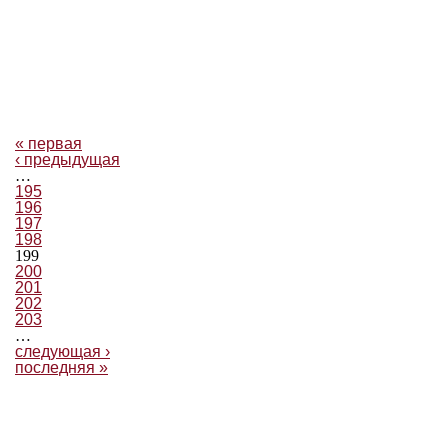
« первая
‹ предыдущая
…
195
196
197
198
199
200
201
202
203
…
следующая ›
последняя »